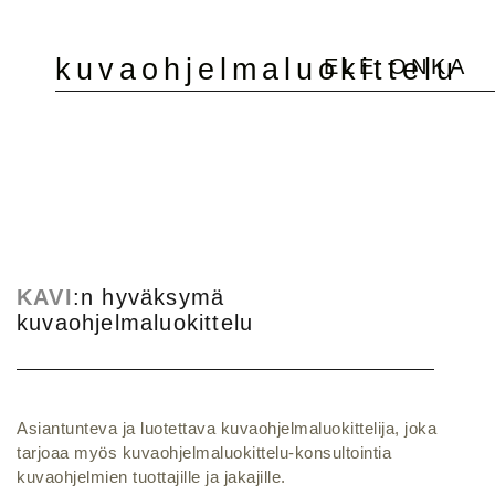
kuvaohjelmaluokittelu
ELE ONKA
KAVI
:n hyväksymä
kuvaohjelmaluokittelu
Asiantunteva ja luotettava kuvaohjelmaluokittelija, joka
tarjoaa myös kuvaohjelmaluokittelu-konsultointia
kuvaohjelmien tuottajille ja jakajille.